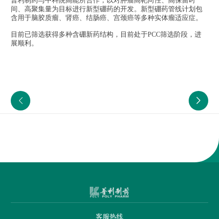
普利制药与中科院高能所合作，以对肿瘤高靶向性、高保留时
间、高聚集量为目标进行新型硼药的开发。新型硼药管线计划包
含用于脑胶质瘤、肾癌、结肠癌、宫颈癌等多种实体瘤适应症。
目前已筛选获得多种含硼新药结构，目前处于PCC筛选阶段，进
展顺利。
客服热线