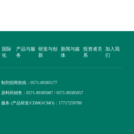
效合一；
安全性高
食物禁忌
国际
产品与服
研发与创
新闻与媒
投资者关
加入我
化
务
新
体
系
们
制剂招商热线：
0571-89385177
原料药销售：
0571-89385087 / 0571-89385057
服务 (产品研发/CDMO/CMO)：
17717259789