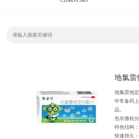
CDMO/CMO
地氯雷
地氯雷他
中常备药上
品。
包衣微粒
特色结构
快速持久：