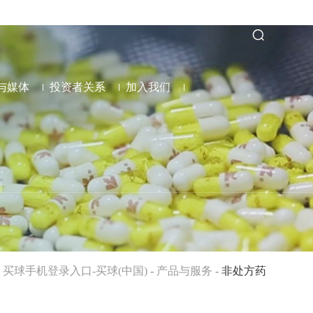
与媒体
投资者关系
加入我们
：
买球手机登录入口-买球(中国)
-
产品与服务
-
非处方药