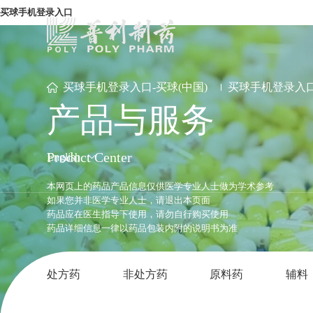
买球手机登录入口
买球手机登录入口-买球(中国)
买球手机登录入口
产品与服务
Product Center
English
本网页上的药品产品信息仅供医学专业人士做为学术参考
如果您并非医学专业人士，请退出本页面
药品应在医生指导下使用，请勿自行购买使用
药品详细信息一律以药品包装内附的说明书为准
处方药
非处方药
原料药
辅料