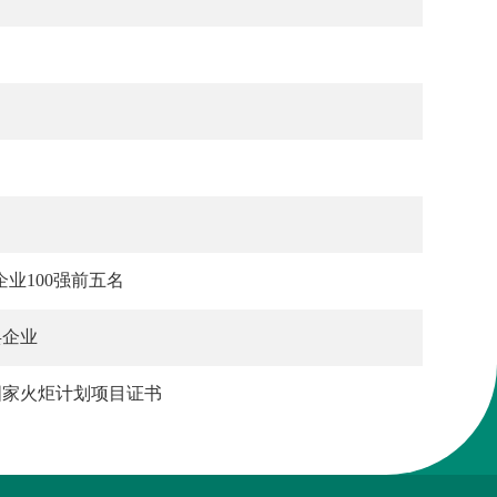
力企业100强前五名
兵企业
国家火炬计划项目证书