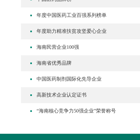
年度中国医药工业百强系列榜单
年度助力精准扶贫攻坚爱心企业
海南民营企业100强
海南省优秀品牌
中国医药制剂国际化先导企业
高新技术企业认定证书
“海南核心竞争力50强企业”荣誉称号