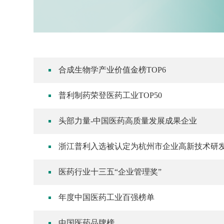
合成生物学产业价值金榜TOP6
普利制药荣登医药工业TOP50
头部力量-中国医药高质量发展成果企业
浙江普利入选被认定为杭州市企业高新技术研
医药行业十三五“企业管理奖”
年度中国医药工业百强榜单
中国医药品牌榜