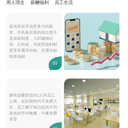
用人理念
薪酬福利
员工生活
提供具有市场竞争力的薪
资，并具备完善的岗位晋升
及加薪制度，入职缴纳社
保、公积金，并按照福利制
度享有通讯补贴、交通补贴
或者油贴
01
拥有温馨舒适的2人间员工
公寓，在职期间均可免费入
住，员工餐厅每日提供不同
菜色的早中晚餐，午餐免费
享受