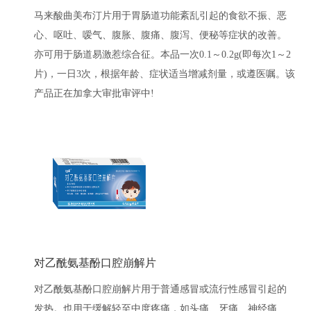
马来酸曲美布汀片用于胃肠道功能紊乱引起的食欲不振、恶
心、呕吐、嗳气、腹胀、腹痛、腹泻、便秘等症状的改善。
亦可用于肠道易激惹综合征。本品一次0.1～0.2g(即每次1～2
片)，一日3次，根据年龄、症状适当增减剂量，或遵医嘱。该
产品正在加拿大审批审评中!
对乙酰氨基酚口腔崩解片
对乙酰氨基酚口腔崩解片用于普通感冒或流行性感冒引起的
发热。也用于缓解轻至中度疼痛，如头痛、牙痛、神经痛、