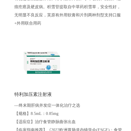
痕疙瘩及硬皮病。积雪苷提取自中草药积雪草，安全性好，
无明显不良反应，芙原有外用软膏和片剂两种剂型支持口服
+外用联合用药
特利加压素注射液
---终末期肝病并发症一体化治疗之选
【规格】8.5mL：0.85mg
【适应症】治疗食管静脉曲张出血
【临床指南推荐】《2022欧洲胃肠道内镜学会(ESGE)：食管