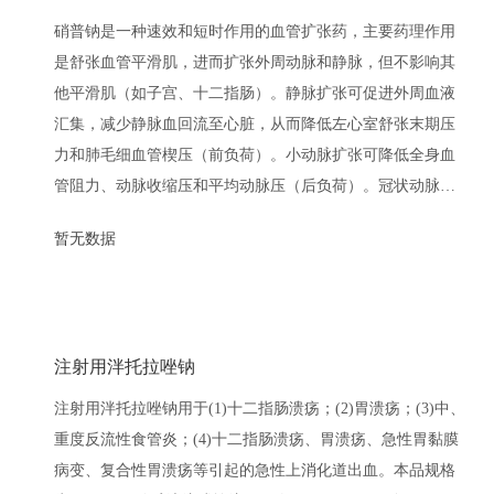
硝普钠是一种速效和短时作用的血管扩张药，主要药理作用
是舒张血管平滑肌，进而扩张外周动脉和静脉，但不影响其
他平滑肌（如子宫、十二指肠）。静脉扩张可促进外周血液
汇集，减少静脉血回流至心脏，从而降低左心室舒张末期压
力和肺毛细血管楔压（前负荷）。小动脉扩张可降低全身血
管阻力、动脉收缩压和平均动脉压（后负荷）。冠状动脉也
会发生扩张。
暂无数据
注射用泮托拉唑钠
注射用泮托拉唑钠用于(1)十二指肠溃疡；(2)胃溃疡；(3)中、
重度反流性食管炎；(4)十二指肠溃疡、胃溃疡、急性胃黏膜
病变、复合性胃溃疡等引起的急性上消化道出血。本品规格