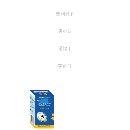
普利舒多
唐必呋
诺福丁
芙必叮