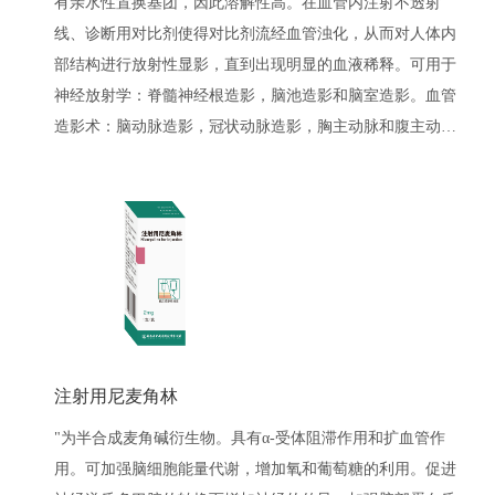
有亲水性置换基团，因此溶解性高。在血管内注射不透射
线、诊断用对比剂使得对比剂流经血管浊化，从而对人体内
部结构进行放射性显影，直到出现明显的血液稀释。可用于
神经放射学：脊髓神经根造影，脑池造影和脑室造影。血管
造影术：脑动脉造影，冠状动脉造影，胸主动脉和腹主动脉
造影，心血管造影，选择性内脏动脉造影，周围动脉造影
术、静脉造影，大脑动脉，周围动脉及腹部动脉的数字减影
血管造影术（D.S.A）。泌尿系统造影术：静脉尿路造影。CT
检查中增强扫描。关节造影术
注射用尼麦角林
"为半合成麦角碱衍生物。具有α-受体阻滞作用和扩血管作
用。可加强脑细胞能量代谢，增加氧和葡萄糖的利用。促进