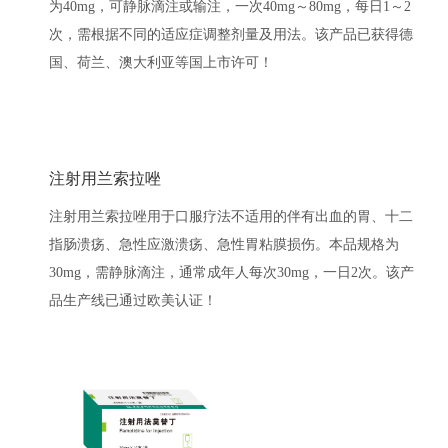
为40mg，可静脉滴注或输注，一次40mg～80mg，每日1～2
次，需根据不同的适应症调整剂量及用法。该产品已获得德
国、荷兰、澳大利亚等国上市许可！
注射用兰索拉唑
注射用兰索拉唑用于口服疗法不适用的伴有出血的胃、十二
指肠溃疡、急性应激溃疡、急性胃粘膜损伤。本品规格为
30mg，需静脉滴注，通常成年人每次30mg，一日2次。该产
品生产线已通过欧美认证！