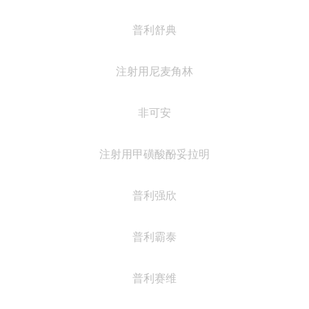
普利舒典
注射用尼麦角林
非可安
注射用甲磺酸酚妥拉明
普利强欣
普利霸泰
普利赛维