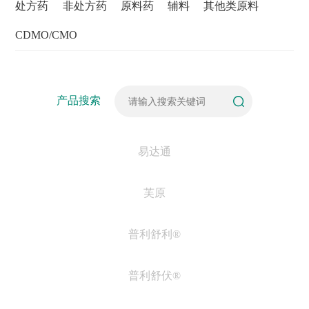
处方药
非处方药
原料药
辅料
其他类原料
CDMO/CMO
产品搜索
易达通
芙原
普利舒利®
普利舒伏®