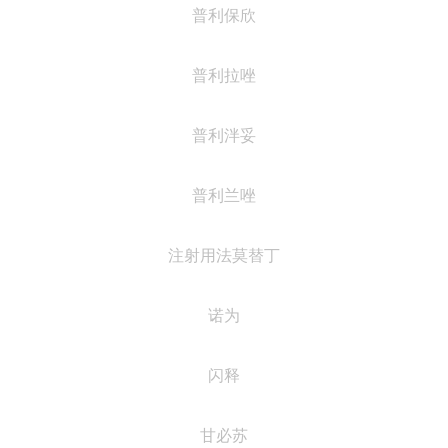
普利保欣
普利拉唑
普利泮妥
普利兰唑
注射用法莫替丁
诺为
闪释
甘必苏