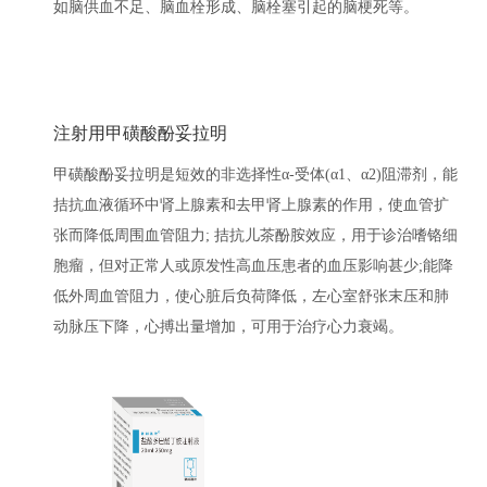
如脑供血不足、脑血栓形成、脑栓塞引起的脑梗死等。
注射用甲磺酸酚妥拉明
甲磺酸酚妥拉明是短效的非选择性α-受体(α1、α2)阻滞剂，能
拮抗血液循环中肾上腺素和去甲肾上腺素的作用，使血管扩
张而降低周围血管阻力; 拮抗儿茶酚胺效应，用于诊治嗜铬细
胞瘤，但对正常人或原发性高血压患者的血压影响甚少;能降
低外周血管阻力，使心脏后负荷降低，左心室舒张末压和肺
动脉压下降，心搏出量增加，可用于治疗心力衰竭。