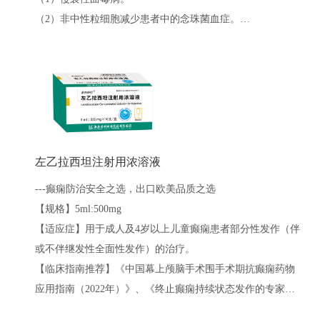
（2）非中性粒细胞减少患者中的念珠菌血症。
（3）对氟康唑耐药的念珠菌引起的严重侵袭性感染（包括克
柔念珠菌）。
（4）由足放线病菌属和镰刀菌属引起的严重感染。
本品主要用于进展性、可能威胁生命的真菌感染患者的治
疗。预防接受异基因造血干细胞移植(HSCT)的高危患者中的
侵袭性真菌感染。
【出口情况】美国、德国、荷兰、澳大利亚、哥斯达黎加、
左乙拉西坦注射用浓溶液
英国、新西兰
---癫痫防治安全之选，出口欧美品质之选
【规格】5ml:500mg
【适应症】用于成人及4岁以上儿童癫痫患者部分性发作（伴
或不伴继发性全面性发作）的治疗。
【临床指南推荐】《中国幕上颅脑手术围手术期抗癫痫药物
应用指南（2022年）》、《终止癫痫持续状态发作的专家共
识（2022版）》、《韩国神经肿瘤学会 (KSNO) 脑肿瘤抗癫