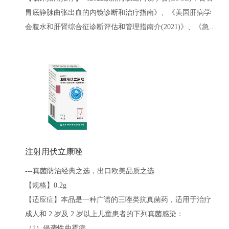
胃底静脉曲张出血的内镜诊断和治疗指南》、《美国肝病学
会腹水和肝肾综合征诊断评估和管理指南介(2021)》、《急性
上消化道出血急诊诊治流程专家共识(2021)》、《肝硬化诊治
指南(2019)》等
【出口情况】荷兰、德国
注射用伏立康唑
---真菌防治经典之选，出口欧美品质之选
【规格】0.2g
【适应症】本品是一种广谱的三唑类抗真菌药，适用于治疗
成人和 2 岁及 2 岁以上儿童患者的下列真菌感染：
（1）侵袭性曲霉病。