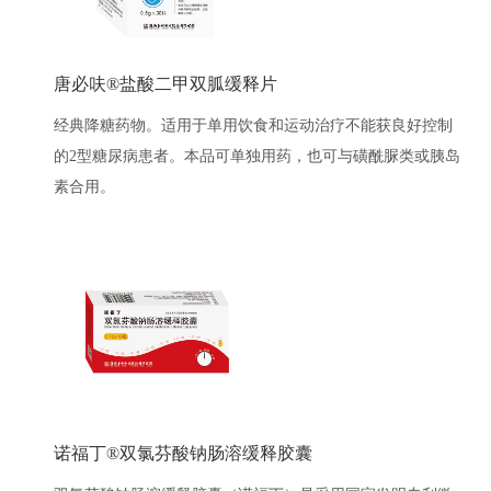
唐必呋®盐酸二甲双胍缓释片
经典降糖药物。适用于单用饮食和运动治疗不能获良好控制
的2型糖尿病患者。本品可单独用药，也可与磺酰脲类或胰岛
素合用。
诺福丁®双氯芬酸钠肠溶缓释胶囊