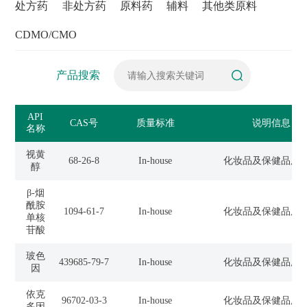
处方药
非处方药
原料药
辅料
其他类原料
CDMO/CMO
产品搜索
API
CAS号
质量标准
说明信息
名称
视黄
68-26-8
In-house
化妆品及保健品用
醇
β-烟
酰胺
1094-61-7
In-house
化妆品及保健品用
单核
苷酸
玻色
439685-79-7
In-house
化妆品及保健品用
因
依克
96702-03-3
In-house
化妆品及保健品用
多因